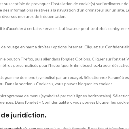
t susceptible de provoquer l’installation de cookie(s) sur l’ordinateur de l’
tre des informations relatives à la navigation d’un ordinateur sur un site. 
re diverses mesures de fréquentation.
lité d’accéder à certains services. L’utilisateur peut toutefois configure
de rouage en haut a droite) / options internet. Cliquez sur Confidentiali
 le bouton Firefox, puis aller dans l’onglet Options. Cliquer sur l’onglet V
amètres personnalisés pour l’historique. Enfin décochez-la pour désactive
 pictogramme de menu (symbolisé par un rouage). Sélectionnez Paramètres.
nu. Dans la section « Cookies », vous pouvez bloquer les cookies.
 pictogramme de menu (symbolisé par trois lignes horizontales). Sélecti
férences. Dans l’onglet « Confidentialité », vous pouvez bloquer les cookie
 de juridiction.
desgrandsbois.com
est soumis au droit français. Il est fait attribution