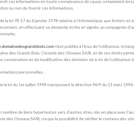
fournit ces informations en toute connaissance de cause, notamment lorsqu’
ation ou non de fournir ces informations.
a loi 78-17 du 6 janvier 1978 relative à l’informatique, aux fichiers et au
oncernant, en effectuant sa demande écrite et signée, accompagnée d’une 
 envoyée.
domainedesgrandsbois.com
n’est publiée à l’insu de l’utilisateur, éc
ine des Grands Bois, Closerie des Oiseaux SARL et de ses droits permett
e conservation et de modification des données vis à vis de l’utilisateur 
nformations personnelles. .
la loi du 1er juillet 1998 transposant la directive 96/9 du 11 mars 1996 
n nombre de liens hypertextes vers d’autres sites, mis en place avec l’a
 des Oiseaux SARL n’a pas la possibilité de vérifier le contenu des sit