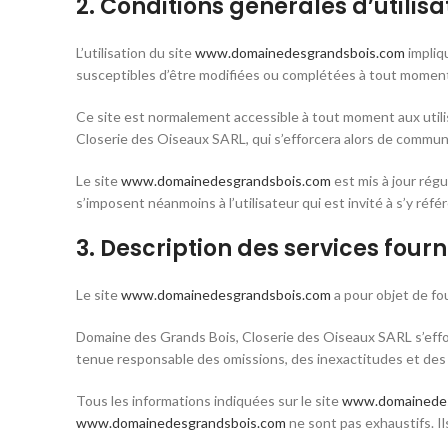
2. Conditions générales d’utilisa
L’utilisation du site
www.domainedesgrandsbois.com
impliqu
susceptibles d’être modifiées ou complétées à tout moment, 
Ce site est normalement accessible à tout moment aux util
Closerie des Oiseaux SARL, qui s’efforcera alors de communi
Le site
www.domainedesgrandsbois.com
est mis à jour rég
s’imposent néanmoins à l’utilisateur qui est invité à s’y réf
3. Description des services fourn
Le site
www.domainedesgrandsbois.com
a pour objet de fo
Domaine des Grands Bois, Closerie des Oiseaux SARL s’effor
tenue responsable des omissions, des inexactitudes et des car
Tous les informations indiquées sur le site
www.domainedes
www.domainedesgrandsbois.com
ne sont pas exhaustifs. I