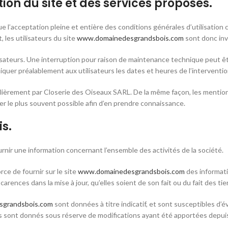
tion du site et des services proposés.
e l’acceptation pleine et entière des conditions générales d’utilisation c
les utilisateurs du site
www.domainedesgrandsbois.com
sont donc invi
isateurs. Une interruption pour raison de maintenance technique peut ê
quer préalablement aux utilisateurs les dates et heures de l’interventio
ulièrement par Closerie des Oiseaux SARL. De la même façon, les mention
érer le plus souvent possible afin d’en prendre connaissance.
is.
urnir une information concernant l’ensemble des activités de la société.
ce de fournir sur le site
www.domainedesgrandsbois.com
des informati
ences dans la mise à jour, qu’elles soient de son fait ou du fait des tier
grandsbois.com
sont données à titre indicatif, et sont susceptibles d’év
ls sont donnés sous réserve de modifications ayant été apportées depuis 