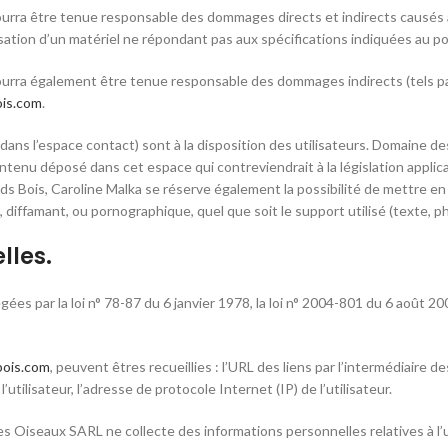
a être tenue responsable des dommages directs et indirects causés au ma
tion d’un matériel ne répondant pas aux spécifications indiquées au point
urra également être tenue responsable des dommages indirects (tels p
is.com
.
 dans l’espace contact) sont à la disposition des utilisateurs. Domaine 
tenu déposé dans cet espace qui contreviendrait à la législation applicabl
ois, Caroline Malka se réserve également la possibilité de mettre en cau
 diffamant, ou pornographique, quel que soit le support utilisé (texte, 
lles.
 par la loi n° 78-87 du 6 janvier 1978, la loi n° 2004-801 du 6 août 2004
ois.com
, peuvent êtres recueillies : l’URL des liens par l’intermédiaire de
l’utilisateur, l’adresse de protocole Internet (IP) de l’utilisateur.
 Oiseaux SARL ne collecte des informations personnelles relatives à l’u